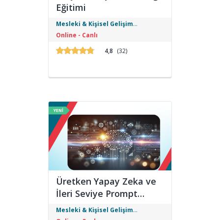
Eğitimi
Sosyal Medya Uzmanlığı Eğitimi ile
Mesleki & Kişisel Gelişim
içerik stratejisi, reklam yönetimi, analiz
Eğitimleri
Online - Canlı
ve sosyal medya platformlarını
profesyonelce kullanma becerileri
4,8
(32)
kazanın.
YENİ
Üretken Yapay Zeka ve
İleri Seviye Prompt
Eğitimi
Üretken Yapay Zeka ve Prompt
Mesleki & Kişisel Gelişim
Mühendisliği Eğitimi ile yapay zeka
Eğitimleri