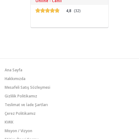
Online - Canlı
modelleri için etkili komutlar (prompt)
oluşturmayı ve AI araçlarını verimli
4,8
(32)
kullanmayı öğrenin.
Ana Sayfa
Hakkımızda
Mesafeli Satış Sözleşmesi
Gizlilik Politikamız
Teslimat ve İade Şartları
Çerez Politikamız
KVKK
Misyon / Vizyon