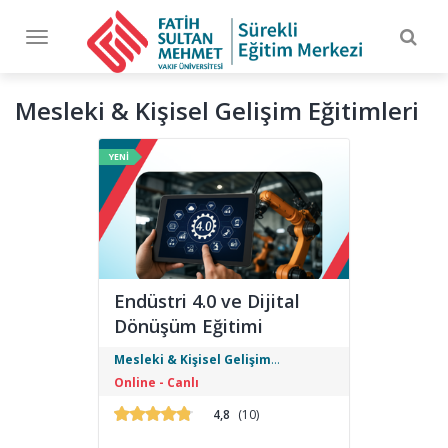
Togg
Toggle
navig
navigation
Mesleki & Kişisel Gelişim Eğitimleri
YENİ
Endüstri 4.0 ve Dijital
Dönüşüm Eğitimi
Endüstri 4.0 ve Dijital Dönüşüm Eğitimi,
Mesleki & Kişisel Gelişim
üretimden lojistiğe, otomasyondan
Eğitimleri
Online - Canlı
veri analitiğine uzanan dijital dönüşüm
yolculuğunda liderlik yapmak isteyen
4,8
(10)
profesyoneller için tasarlandı. Eğitim,
geleceğin üretim sistemlerine