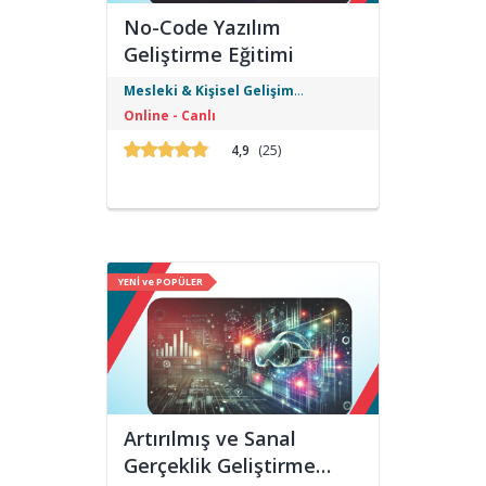
No-Code Yazılım
Geliştirme Eğitimi
No-Code Yazılım Geliştirme Eğitimi ile
Mesleki & Kişisel Gelişim
kod yazmadan web ve mobil
Eğitimleri
Online - Canlı
uygulamalar oluşturmayı öğrenin.
Bubble, Adalo, Glide ve Zapier gibi
4,9
(25)
araçlarla girişimlerinizi hızla hayata
geçirin.
YENİ ve POPÜLER
Artırılmış ve Sanal
Gerçeklik Geliştirme