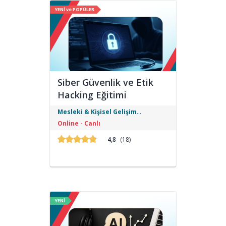
YENİ ve POPÜLER
Siber Güvenlik ve Etik
Hacking Eğitimi
Siber güvenlik dünyasına adım atmak
Mesleki & Kişisel Gelişim
ve etik hacking becerilerini geliştirmek
Eğitimleri
Online - Canlı
isteyenler için uygulamalı ve sertifikalı
bir eğitim programıdır.
4,8
(18)
YENİ