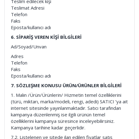
Teslim edilecek kişi
Teslimat Adresi
Telefon
Faks
Eposta/kullanıcı adı
6. SİPARİŞ VEREN KİŞİ BİLGİLERİ
Ad/Soyad/Unvan
Adres
Telefon
Faks
Eposta/kullanıcı adı
7. SÖZLEŞME KONUSU ÜRÜN/ÜRÜNLER BİLGİLERİ
1. Malın /Ürün/Ürünlerin/ Hizmetin temel özelliklerini
(türü, miktarı, marka/modeli, rengi, adedi) SATICI ’ya ait
internet sitesinde yayınlanmaktadır. Satıcı tarafından
kampanya düzenlenmiş ise ilgili ürünün temel
özelliklerini kampanya süresince inceleyebilirsiniz.
Kampanya tarihine kadar geçerlidir.
7.2. Listelenen ve sitede ilan edilen fiyatlar satış