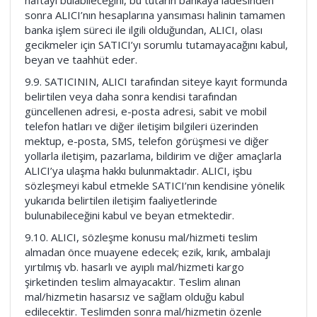
haftayı bulabileceğini, bu tutarın bankaya iadesinden
sonra ALICI’nın hesaplarına yansıması halinin tamamen
banka işlem süreci ile ilgili olduğundan, ALICI, olası
gecikmeler için SATICI’yı sorumlu tutamayacağını kabul,
beyan ve taahhüt eder.
9.9. SATICININ, ALICI tarafından siteye kayıt formunda
belirtilen veya daha sonra kendisi tarafından
güncellenen adresi, e-posta adresi, sabit ve mobil
telefon hatları ve diğer iletişim bilgileri üzerinden
mektup, e-posta, SMS, telefon görüşmesi ve diğer
yollarla iletişim, pazarlama, bildirim ve diğer amaçlarla
ALICI’ya ulaşma hakkı bulunmaktadır. ALICI, işbu
sözleşmeyi kabul etmekle SATICI’nın kendisine yönelik
yukarıda belirtilen iletişim faaliyetlerinde
bulunabileceğini kabul ve beyan etmektedir.
9.10. ALICI, sözleşme konusu mal/hizmeti teslim
almadan önce muayene edecek; ezik, kırık, ambalajı
yırtılmış vb. hasarlı ve ayıplı mal/hizmeti kargo
şirketinden teslim almayacaktır. Teslim alınan
mal/hizmetin hasarsız ve sağlam olduğu kabul
edilecektir. Teslimden sonra mal/hizmetin özenle