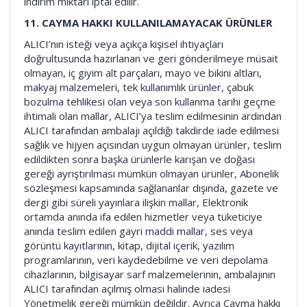
indirim miktarı iptal edilir.
11. CAYMA HAKKI KULLANILAMAYACAK ÜRÜNLER
ALICI’nın isteği veya açıkça kişisel ihtiyaçları
doğrultusunda hazırlanan ve geri gönderilmeye müsait
olmayan, iç giyim alt parçaları, mayo ve bikini altları,
makyaj malzemeleri, tek kullanımlık ürünler, çabuk
bozulma tehlikesi olan veya son kullanma tarihi geçme
ihtimali olan mallar, ALICI’ya teslim edilmesinin ardından
ALICI tarafından ambalajı açıldığı takdirde iade edilmesi
sağlık ve hijyen açısından uygun olmayan ürünler, teslim
edildikten sonra başka ürünlerle karışan ve doğası
gereği ayrıştırılması mümkün olmayan ürünler, Abonelik
sözleşmesi kapsamında sağlananlar dışında, gazete ve
dergi gibi süreli yayınlara ilişkin mallar, Elektronik
ortamda anında ifa edilen hizmetler veya tüketiciye
anında teslim edilen gayri maddi mallar, ses veya
görüntü kayıtlarının, kitap, dijital içerik, yazılım
programlarının, veri kaydedebilme ve veri depolama
cihazlarının, bilgisayar sarf malzemelerinin, ambalajının
ALICI tarafından açılmış olması halinde iadesi
Yönetmelik gereği mümkün değildir. Ayrıca Cayma hakkı