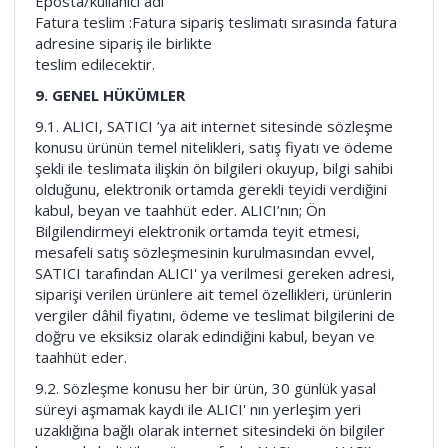
Eposta/kullanıcı adı
Fatura teslim :Fatura sipariş teslimatı sırasında fatura
adresine sipariş ile birlikte
teslim edilecektir.
9. GENEL HÜKÜMLER
9.1. ALICI, SATICI ’ya ait internet sitesinde sözleşme
konusu ürünün temel nitelikleri, satış fiyatı ve ödeme
şekli ile teslimata ilişkin ön bilgileri okuyup, bilgi sahibi
olduğunu, elektronik ortamda gerekli teyidi verdiğini
kabul, beyan ve taahhüt eder. ALICI’nın; Ön
Bilgilendirmeyi elektronik ortamda teyit etmesi,
mesafeli satış sözleşmesinin kurulmasından evvel,
SATICI tarafından ALICI' ya verilmesi gereken adresi,
siparişi verilen ürünlere ait temel özellikleri, ürünlerin
vergiler dâhil fiyatını, ödeme ve teslimat bilgilerini de
doğru ve eksiksiz olarak edindiğini kabul, beyan ve
taahhüt eder.
9.2. Sözleşme konusu her bir ürün, 30 günlük yasal
süreyi aşmamak kaydı ile ALICI' nın yerleşim yeri
uzaklığına bağlı olarak internet sitesindeki ön bilgiler