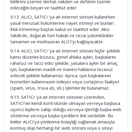
bildirimi üzerine derhal, nakden ve defaten tazmin
edeceğini beyan ve taahhüt eder.
9.13. ALICI, SATICI ‘ya ait internet sitesini kullanırken
yasal mevzuat hükümlerine riayet etmeyi ve bunları
ihlal etmemeyi baştan kabul ve taahhüt eder. Aksi
takdirde, doğacak tüm hukuki ve cezai yükümlülükler
tamamen ve münhasıran ALICI’yı bağlayacaktır.
9.14. ALICI, SATICI ‘ya ait internet sitesini hiçbir şekilde
kamu düzenini bozucu, genel ahlaka aykırı, başkalarını
rahatsız ve taciz edici şekilde, yasalara aykırı bir amaç
için, başkalarının maddi ve manevi haklarına tecavüz
edecek şekilde kullanamaz. Ayrıca, üye başkalarının
hizmetleri kullanmasını önleyici veya zorlaştırıcı faaliyet
(spam, virus, truva atı, vb.) işlemlerde bulunamaz.
9.15. SATICI ‘ya ait internet sitesinin üzerinden,
SATICI’nın kendi kontrolünde olmayan ve/veya başkaca
üçüncü kişilerin sahip olduğu ve/veya işlettiği başka web
sitelerine ve/veya başka içeriklere link verilebilir. Bu
linkler ALICI’ya yönlenme kolaylığı sağlamak amacıyla
konmuş olup herhangi bir web sitesini veya o siteyi