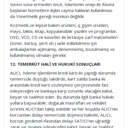
süresi sona ermeden önce, tüketicinin onayı ile ifasına
başlanan hizmetlere ilişkin cayma hakkının kullanılması
da Yönetmelik gereği mümkün değildir.
Kozmetik ve kişisel bakım ürünleri, iç giyim ürünleri,
mayo, bikini, kitap, kopyalanabilir yazılım ve programlar,
DVD, VCD, CD ve kasetler ile kırtasiye sarf malzemeleri
(toner, kartuş, şerit vb.) iade edilebilmesi için
ambalajlarının açılmamış, denenmemiş, bozulmamış ve
kullanılmamış olmaları gerekir.
12. TEMERRÜT HALİ VE HUKUKİ SONUÇLARI
ALICI, ödeme işlemlerini kredi kartı ile yaptığı durumda
temerrüde düştüğü takdirde, kart sahibi banka ile
arasındaki kredi kartı sözleşmesi çerçevesinde faiz
ödeyeceğini ve bankaya karşı sorumlu olacağını kabul,
beyan ve taahhüt eder. Bu durumda ilgili banka hukuki
yollara başvurabilir; doğacak masrafları ve vekâlet
ücretini ALICI’dan talep edebilir ve her koşulda ALICI’nın
borcundan dolayı temerrüde düşmesi halinde, ALICI,
borcun gecikmeli ifasından dolayı SATICI’nın uğradığı
zarar ve ziyanını ödeyeceğini kabul, beyan ve taahhüt