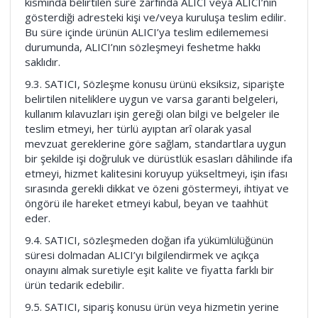
kısmında belirtilen süre zarfında ALICI veya ALICI’nın
gösterdiği adresteki kişi ve/veya kuruluşa teslim edilir.
Bu süre içinde ürünün ALICI’ya teslim edilememesi
durumunda, ALICI’nın sözleşmeyi feshetme hakkı
saklıdır.
9.3. SATICI, Sözleşme konusu ürünü eksiksiz, siparişte
belirtilen niteliklere uygun ve varsa garanti belgeleri,
kullanım kılavuzları işin gereği olan bilgi ve belgeler ile
teslim etmeyi, her türlü ayıptan arî olarak yasal
mevzuat gereklerine göre sağlam, standartlara uygun
bir şekilde işi doğruluk ve dürüstlük esasları dâhilinde ifa
etmeyi, hizmet kalitesini koruyup yükseltmeyi, işin ifası
sırasında gerekli dikkat ve özeni göstermeyi, ihtiyat ve
öngörü ile hareket etmeyi kabul, beyan ve taahhüt
eder.
9.4. SATICI, sözleşmeden doğan ifa yükümlülüğünün
süresi dolmadan ALICI’yı bilgilendirmek ve açıkça
onayını almak suretiyle eşit kalite ve fiyatta farklı bir
ürün tedarik edebilir.
9.5. SATICI, sipariş konusu ürün veya hizmetin yerine