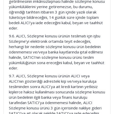
getirilmesinin imkânsızlaşması halinde sözleşme konusu
yükümlülüklerini yerine getiremezse, bu durumu,
öğrendiği tarihten itibaren 3 gün içinde yazılı olarak
tüketiciye bildireceğini, 14 günlük süre içinde toplam
bedeli ALICI’ya iade edeceğini kabul, beyan ve taahhüt
eder.
9.6. ALICI, Sözleşme konusu ürünün teslimatı için işbu
Sözleşme’yi elektronik ortamda teyit edeceğini,
herhangi bir nedenle sözleşme konusu ürün bedelinin
ödenmemesi ve/veya banka kayıtlarında iptal edilmesi
halinde, SATICI’nın sözleşme konusu ürünü teslim
yükümlülüğünün sona ereceğini kabul, beyan ve taahhüt
eder.
9.7. ALICI, Sözleşme konusu ürünün ALICI veya
ALICI’nın gösterdiği adresteki kişi ve/veya kuruluşa
tesliminden sonra ALICI'ya ait kredi kartının yetkisiz
kişilerce haksız kullanılması sonucunda sözleşme konusu
ürün bedelinin ilgili banka veya finans kuruluşu
tarafından SATICI'ya ödenmemesi halinde, ALICI
Sözleşme konusu ürünü 3 gün içerisinde nakliye gideri
SATICI’ya ait olacak şekilde SATICI’ya iade edeceğini