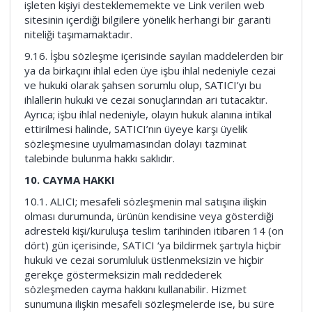
işleten kişiyi desteklememekte ve Link verilen web
sitesinin içerdiği bilgilere yönelik herhangi bir garanti
niteliği taşımamaktadır.
9.16. İşbu sözleşme içerisinde sayılan maddelerden bir
ya da birkaçını ihlal eden üye işbu ihlal nedeniyle cezai
ve hukuki olarak şahsen sorumlu olup, SATICI’yı bu
ihlallerin hukuki ve cezai sonuçlarından ari tutacaktır.
Ayrıca; işbu ihlal nedeniyle, olayın hukuk alanına intikal
ettirilmesi halinde, SATICI’nın üyeye karşı üyelik
sözleşmesine uyulmamasından dolayı tazminat
talebinde bulunma hakkı saklıdır.
10. CAYMA HAKKI
10.1. ALICI; mesafeli sözleşmenin mal satışına ilişkin
olması durumunda, ürünün kendisine veya gösterdiği
adresteki kişi/kuruluşa teslim tarihinden itibaren 14 (on
dört) gün içerisinde, SATICI ‘ya bildirmek şartıyla hiçbir
hukuki ve cezai sorumluluk üstlenmeksizin ve hiçbir
gerekçe göstermeksizin malı reddederek
sözleşmeden cayma hakkını kullanabilir. Hizmet
sunumuna ilişkin mesafeli sözleşmelerde ise, bu süre