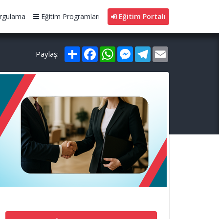
rgulama
Eğitim Programları
Eğitim Portalı
Paylaş
Facebook
WhatsApp
Messenger
Telegram
Email
Paylaş: