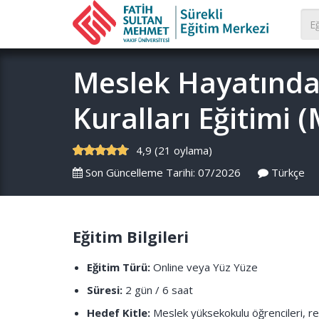
Meslek Hayatında
Kuralları Eğitimi 
4,9 (21 oylama)
Son Güncelleme Tarihi: 07/2026
Türkçe
Eğitim Bilgileri
Eğitim Türü:
Online veya Yüz Yüze
Süresi:
2 gün / 6 saat
Hedef Kitle:
Meslek yüksekokulu öğrencileri, res