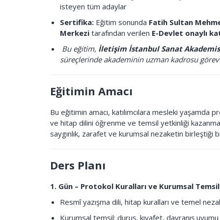
isteyen tüm adaylar
Sertifika:
Eğitim sonunda
Fatih Sultan Mehmet
Merkezi
tarafından verilen
E-Devlet onaylı kat
Bu eğitim,
İletişim İstanbul Sanat Akademis
süreçlerinde akademinin uzman kadrosu görev 
Eğitimin Amacı
Bu eğitimin amacı, katılımcılara mesleki yaşamda pr
ve hitap dilini öğrenme ve temsil yetkinliği kazanma
saygınlık, zarafet ve kurumsal nezaketin birleştiği bi
Ders Planı
1. Gün – Protokol Kuralları ve Kurumsal Temsil
Resmî yazışma dili, hitap kuralları ve temel nezak
Kurumsal temsil: duruş, kıyafet, davranış uyumu