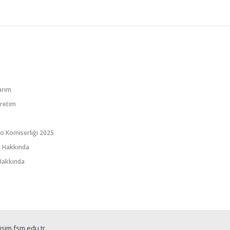
arım
Üretim
o Komiserliği 2025
a Hakkında
k Hakkında
isim.fsm.edu.tr