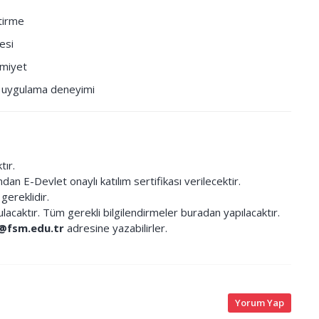
tirme
esi
imiyet
a uygulama deneyimi
tır.
dan E-Devlet onaylı katılım sertifikası verilecektir.
 gereklidir.
lacaktır. Tüm gerekli bilgilendirmeler buradan yapılacaktır.
m@fsm.edu.tr
adresine yazabilirler.
Yorum Yap