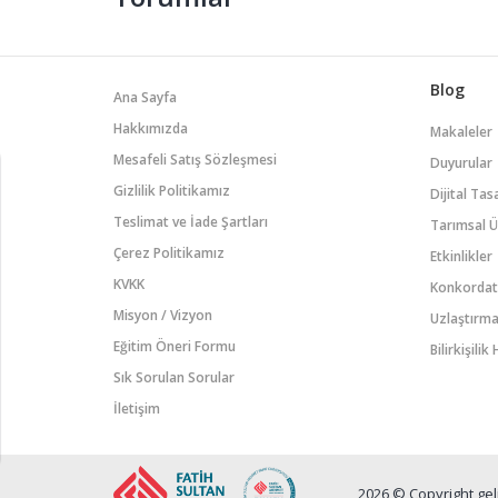
Blog
Ana Sayfa
Hakkımızda
Makaleler
Mesafeli Satış Sözleşmesi
Duyurular
Gizlilik Politikamız
Dijital Tas
Teslimat ve İade Şartları
Tarımsal 
Çerez Politikamız
Etkinlikler
KVKK
Konkordat
Misyon / Vizyon
Uzlaştırm
Eğitim Öneri Formu
Bilirkişili
Sık Sorulan Sorular
İletişim
2026 © Copyright gel