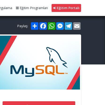
rgulama
Eğitim Programları
Eğitim Portalı
Paylaş
Facebook
WhatsApp
Messenger
Telegram
Email
Paylaş: