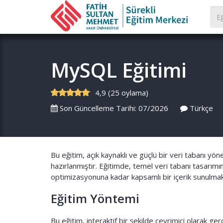
MySQL Eğitimi
4,9 (25 oylama)
Son Güncelleme Tarihi: 07/2026
Türkçe
Bu eğitim, açık kaynaklı ve güçlü bir veri tabanı y
hazırlanmıştır. Eğitimde, temel veri tabanı tasarı
optimizasyonuna kadar kapsamlı bir içerik sunulmak
Eğitim Yöntemi
Bu eğitim, interaktif bir şekilde çevrimiçi olarak gerç