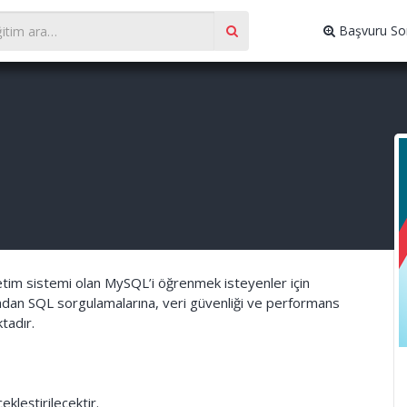
Başvuru So
önetim sistemi olan MySQL’i öğrenmek isteyenler için
mından SQL sorgulamalarına, veri güvenliği ve performans
tadır.
ekleştirilecektir.