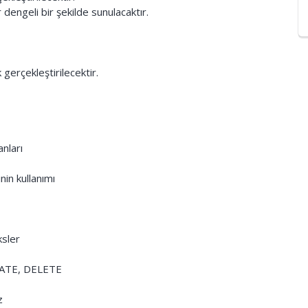
r dengeli bir şekilde sunulacaktır.
 gerçekleştirilecektir.
nları
in kullanımı
ksler
DATE, DELETE
z