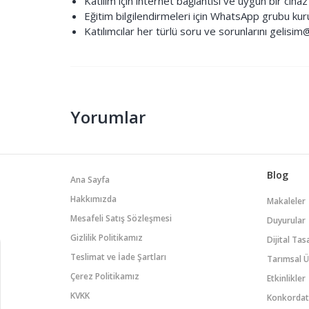
Katılım için internet bağlantısı ve uygun bir cihaz
Eğitim bilgilendirmeleri için WhatsApp grubu kuru
Katılımcılar her türlü soru ve sorunlarını gelisi
Yorumlar
Blog
Ana Sayfa
Hakkımızda
Makaleler
Mesafeli Satış Sözleşmesi
Duyurular
Gizlilik Politikamız
Dijital Tas
Teslimat ve İade Şartları
Tarımsal 
Çerez Politikamız
Etkinlikler
KVKK
Konkordat