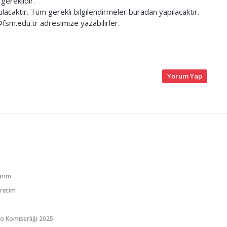
 gereklidir.
lacaktır. Tüm gerekli bilgilendirmeler buradan yapılacaktır.
m@fsm.edu.tr adresimize yazabilirler.
Yorum Yap
arım
Üretim
o Komiserliği 2025