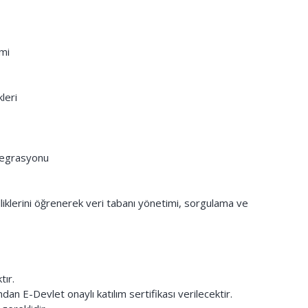
imi
leri
ntegrasyonu
liklerini öğrenerek veri tabanı yönetimi, sorgulama ve
tır.
dan E-Devlet onaylı katılım sertifikası verilecektir.