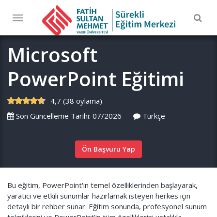
Togg
Toggle
navig
navigation
Microsoft
PowerPoint Eğitimi
4,7 (38 oylama)
Son Güncelleme Tarihi: 07/2026
Türkçe
Ön Başvuru Yap
Bu eğitim, PowerPoint'in temel özelliklerinden başlayarak,
yaratıcı ve etkili sunumlar hazırlamak isteyen herkes için
detaylı bir rehber sunar. Eğitim sonunda, profesyonel sunum