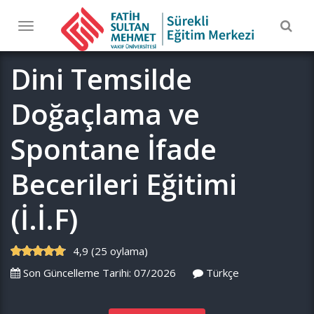
Togg
Toggle
navig
navigation
Dini Temsilde
Doğaçlama ve
Spontane İfade
Becerileri Eğitimi
(İ.İ.F)
4,9 (25 oylama)
Son Güncelleme Tarihi: 07/2026
Türkçe