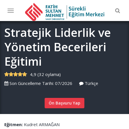
Togg
Toggle
navig
navigation
Stratejik Liderlik ve
Yönetim Becerileri
Eğitimi
4,9 (32 oylama)
Son Güncelleme Tarihi: 07/2026
Türkçe
Ön Başvuru Yap
Eğitmen:
Kudret ARMAĞAN