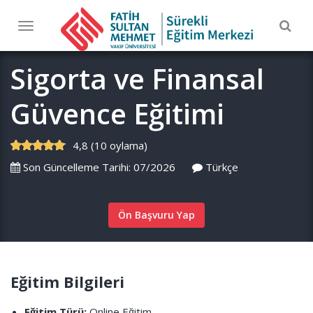
Togg
Toggle
navig
navigation
Sigorta ve Finansal
Güvence Eğitimi
4,8 (10 oylama)
Son Güncelleme Tarihi: 07/2026
Türkçe
Ön Başvuru Yap
Eğitim Bilgileri
Eğitim Türü:
Online Eğitim