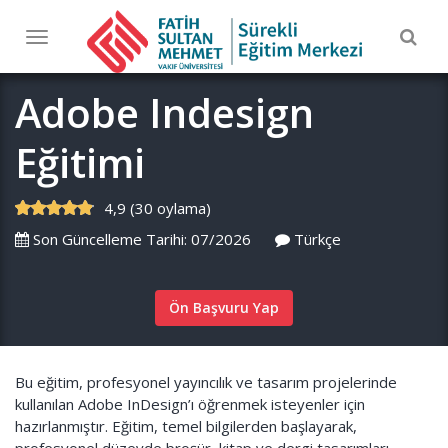
Togg
Toggle
navig
navigation
Adobe Indesign
Eğitimi
4,9 (30 oylama)
Son Güncelleme Tarihi: 07/2026
Türkçe
Ön Başvuru Yap
Bu eğitim, profesyonel yayıncılık ve tasarım projelerinde
kullanılan Adobe InDesign’ı öğrenmek isteyenler için
hazırlanmıştır. Eğitim, temel bilgilerden başlayarak,