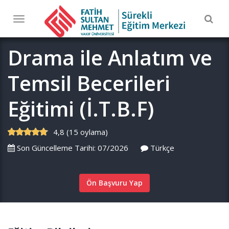
Togg
Toggle
navig
navigation
Drama ile Anlatım ve
Temsil Becerileri
Eğitimi (İ.T.B.F)
4,8 (15 oylama)
Son Güncelleme Tarihi: 07/2026
Türkçe
Ön Başvuru Yap